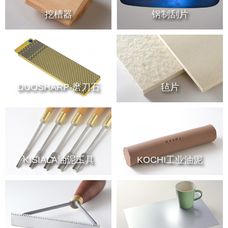
挖槽器
钢制刮片
DUOSHARP-磨刀石
毡片
KISIALA油泥工具
KOCHI工业油泥