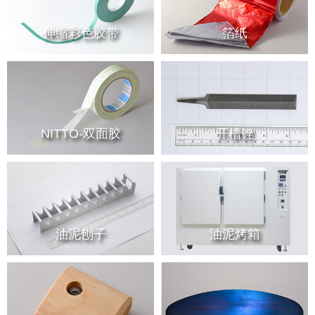
伸缩彩色胶带
箔纸
NITTO-双面胶
开槽锉
油泥刨子
油泥烤箱